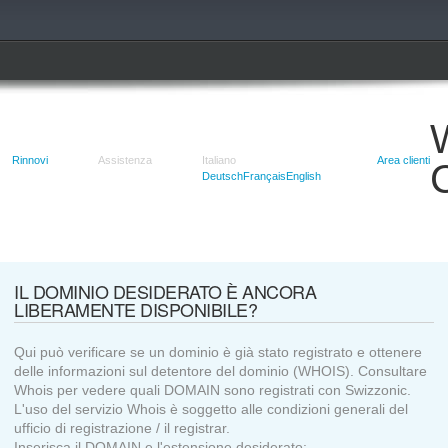
Rinnovi
Assistenza
Italiano
Area clienti
Deutsch
Français
English
IL DOMINIO DESIDERATO È ANCORA
LIBERAMENTE DISPONIBILE?
Qui può verificare se un dominio è già stato registrato e ottenere
delle informazioni sul detentore del dominio (WHOIS). Consultare
Whois per vedere quali DOMAIN sono registrati con Swizzonic.
L'uso del servizio Whois è soggetto alle condizioni generali del
ufficio di registrazione / il registrar.
Inserisca il DOMAIN e l'estensione desiderato: