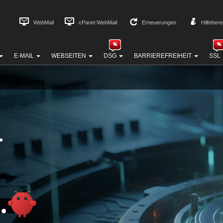
WebMail
cPanel WebMail
Erneuerungen
Hilfebere
E-MAIL
WEBSEITEN
DSG
BARRIEREFREIHEIT
SSL
r
.