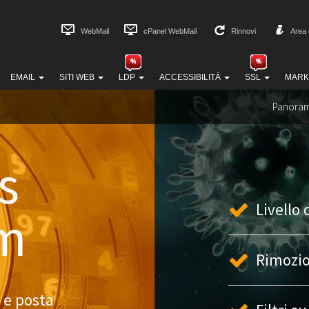
WebMail
cPanel WebMail
Rinnovi
Area 
EMAIL
SITI WEB
LDP
ACCESSIBILITÀ
SSL
MARK
Panoram
s
Livello 
am
Rimozio
s e posta