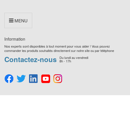
MENU
Information
Nos experts sont disponibles à tout moment pour vous aider ! Vous pouvez
commander les produits souhaités directement sur notre site ou par téléphone
Contactez-nous
Du lundi au vendredi
8h - 17h
Préférences
en
matière
de
consentement