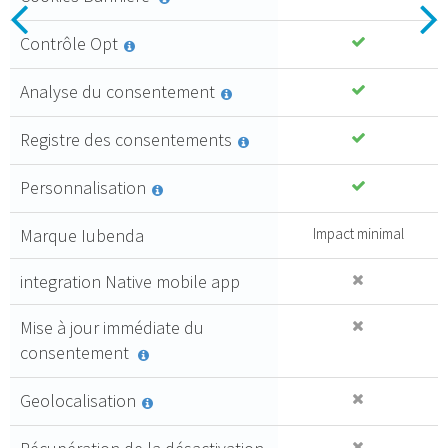
Essential
Previous
N
Contrôle Opt
4
Créez une
,99 €
politique de
Analyse du consentement
HT mois
consentement
qui respecte
Registre des consentements
toutes les
ACHETER
normes de
Personnalisation
conformité
les plus
Marque Iubenda
Impact minimal
élevées.
integration Native mobile app
100 %
conforme au
Mise à jour immédiate du
RGPD
consentement
Mise à niveau
depuis le
Geolocalisation
panneau de
configuration