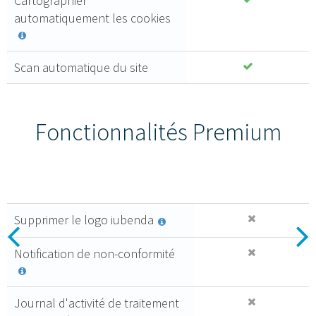
Cartographier
les plus
automatiquement les cookies
élevées.
100 %
Scan automatique du site
conforme au
RGPD
Mise à niveau
depuis le
Fonctionnalités Premium
panneau de
configuration
Mises à jour
automatiques des
documents
Journal des
consentements
Supprimer le logo iubenda
Essential
Previous
N
Notification de non-conformité
6
,99 €
al mese + IVA
Caratteristiche
Journal d'activité de traitement