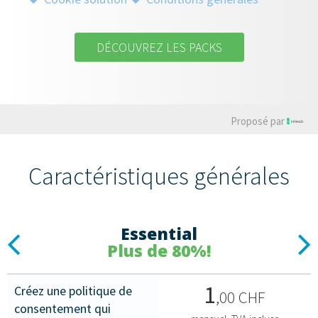
DÉCOUVREZ LES PACKS
Proposé par
Caractéristiques générales
Essential
Previous
N
Plus de 80%!
1
Créez une politique de
,00 CHF
consentement qui