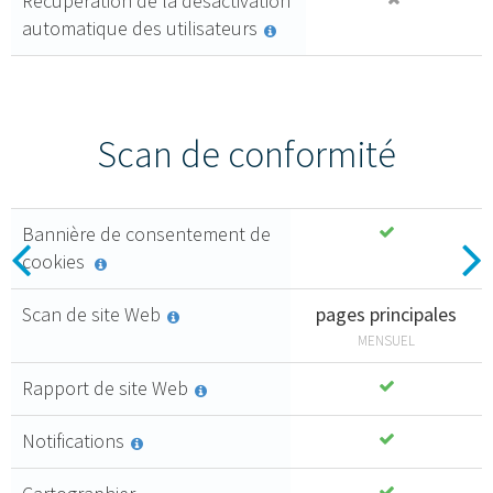
Récupération de la désactivation
Mises à jour
automatique des utilisateurs
automatiques des
documents
Journal des
consentements
Scan de conformité
Bannière de consentement de
Essential
Previous
N
cookies
4
Créez une
,99 €
Scan de site Web
pages principales
politique de
MENSUEL
HT mois
consentement
qui respecte
Rapport de site Web
toutes les
ACHETER
Notifications
normes de
conformité