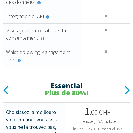
premium
des données
Acquista
Intégration d' API
Mise à jour automatique du
consentement
Whistleblowing Management
Tool
Essential
Previous
N
Plus de 80%!
1
,00 CHF
Choisissez la meilleure
solution pour vous, et si
mensuel, TVA incluse
vous ne la trouvez pas,
lieu de
"6,28"
CHF mensuel, TVA